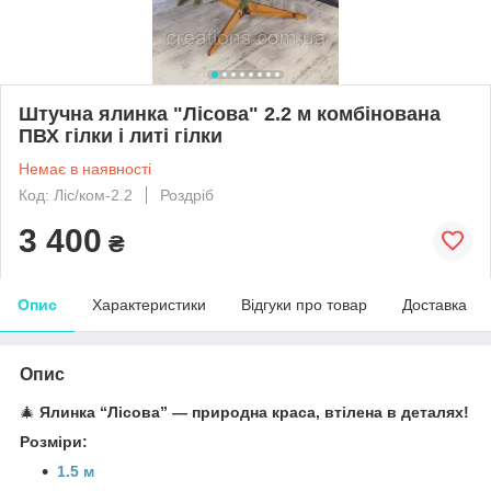
Штучна ялинка "Лісова" 2.2 м комбінована
ПВХ гілки і литі гілки
Немає в наявності
Код: Ліс/ком-2.2
Роздріб
3 400
₴
Опис
Характеристики
Відгуки про товар
Доставка
Опис
🎄
Ялинка “Лісова” — природна краса, втілена в деталях!
Розміри:
1.5 м