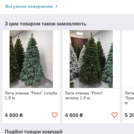
Всі умови повернення
З цим товаром також замовляють
Лита ялинка "Роял" голуба
Лита ялинка "Роял"
Лита
1.8 м
зелена 1.8 м
“Бук
м
4 600
4 600
5 2
₴
₴
Подібні товари компанії