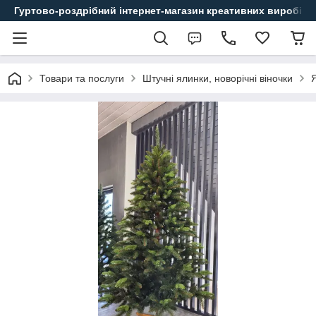
Гуртово-роздрібний інтернет-магазин креативних виробів
Товари та послуги
Штучні ялинки, новорічні віночки
Я