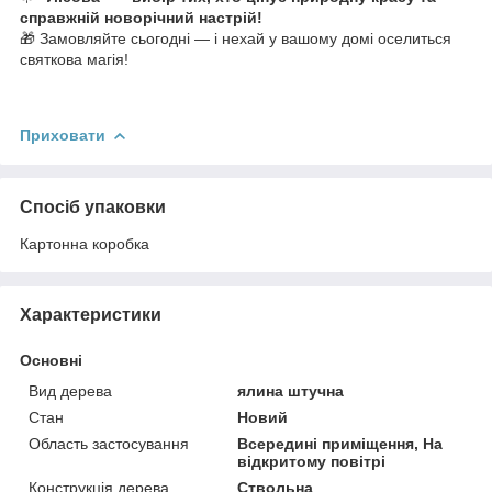
справжній новорічний настрій!
🎁 Замовляйте сьогодні — і нехай у вашому домі оселиться
святкова магія!
Приховати
Спосіб упаковки
Картонна коробка
Характеристики
Основні
Вид дерева
ялина штучна
Стан
Новий
Область застосування
Всередині приміщення, На
відкритому повітрі
Конструкція дерева
Ствольна