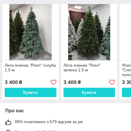
Лита ялинка "Роял" голуба
Лита ялинка "Роял"
Ялин
1.5 м
зелена 1.5 м
"Сні
пухн
біли
3 400
3 400
3 3
₴
₴
підс
Купити
Купити
Про нас
99% позитивних з 579 відгуків за рік