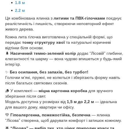
1.8 м
2.2 м
Ця комбінована ялинка з
литими та ПВХ-гілочками
поєднує
реалістичність і пишність, створюючи неповторний ефект
живого дерева.
Кожна литa гілочка виготовлена у спеціальній формі, що
передає
тонку структуру хвої
та натуральні коричневі
відтінки біля основи.
🌲
Насичений темно-зелений колір
додає “Лісовій” глибини,
елегантності та шарму — вона чудово впишеться у будь-який
інтер’єр.
✨
Без осипання, без запахів, без турбот!
Голочки м’які, пружні, не колються і зберігають форму навіть
після багатьох святкових сезонів.
🪵 У комплекті —
міцна картонна коробка
для зручного
зберігання після свят.
Модель доступна у розмірах від
1,5 м до 2,2 м
— ідеальна
для вашого дому, квартири чи офісу.
💚
Гіпоалергенна, пожежостійка, безпечна
— ялинка
“Лісова” створена, щоб дарувати комфорт і затишок кожному.
🌟
“Лісова” — вибір тих, хто цінує природну красу та