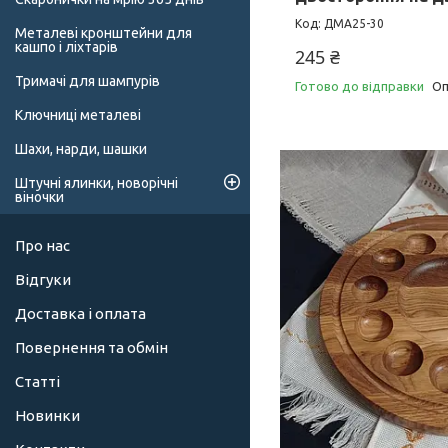
ДМА25-30
Металеві кронштейни для
кашпо і ліхтарів
245 ₴
Тримачі для шампурів
Готово до відправки
Оп
Ключниці металеві
Шахи, нарди, шашки
Штучні ялинки, новорічні
віночки
Про нас
Відгуки
Доставка і оплата
Повернення та обмін
Статті
Новинки