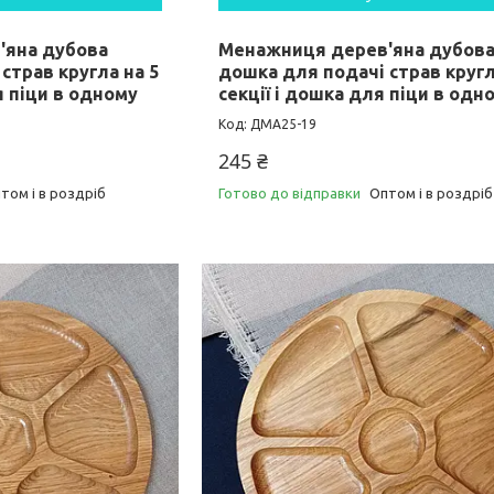
'яна дубова
Менажниця дерев'яна дубов
страв кругла на 5
дошка для подачі страв кругл
я піци в одному
секції і дошка для піци в одн
ДМА25-19
245 ₴
том і в роздріб
Готово до відправки
Оптом і в роздріб