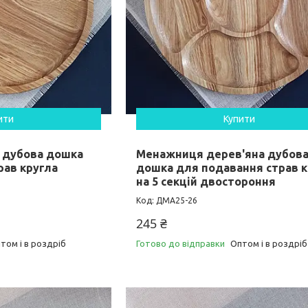
ити
Купити
а дубова дошка
Менажниця дерев'яна дубов
рав кругла
дошка для подавання страв к
на 5 секцій двостороння
ДМА25-26
245 ₴
том і в роздріб
Готово до відправки
Оптом і в роздріб