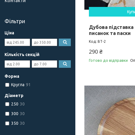
Контакти
Куп
Фільтри
Дубова підставка
Ціна
писанок та паски
ВТ-2
290 ₴
Кількість секцій
Готово до відправки
Оп
Форма
Кругла
91
Діаметр
250
30
300
30
350
30