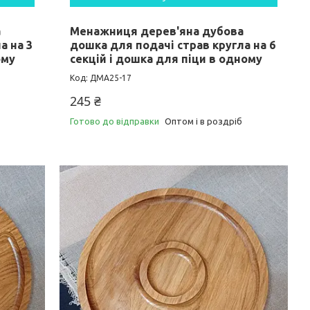
а
Менажниця дерев'яна дубова
а на 3
дошка для подачі страв кругла на 6
ому
секцій і дошка для піци в одному
ДМА25-17
245 ₴
Готово до відправки
Оптом і в роздріб