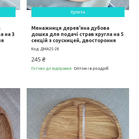
Купити
а
Менажниця дерев'яна дубова
а на 3
дошка для подачі страв кругла на 5
ня
секцій з соусницей, двостороння
ДМА25-28
245 ₴
Готово до відправки
Оптом і в роздріб