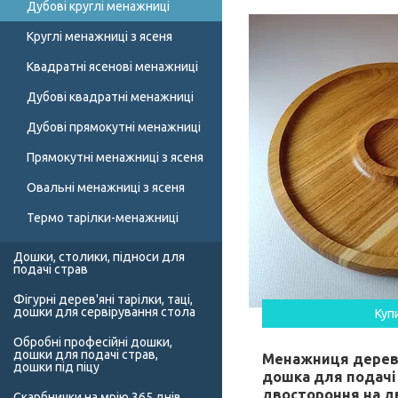
Дубові круглі менажниці
Круглі менажниці з ясеня
Квадратні ясенові менажниці
Дубові квадратні менажниці
Дубові прямокутні менажниці
Прямокутні менажниці з ясеня
Овальні менажниці з ясеня
Термо тарілки-менажниці
Дошки, столики, підноси для
подачі страв
Фігурні дерев'яні тарілки, таці,
дошки для сервірування стола
Куп
Обробні професійні дошки,
дошки для подачі страв,
Менажниця дерев
дошки під піцу
дошка для подачі 
двостороння на дв
Скарбнички на мрію 365 днів