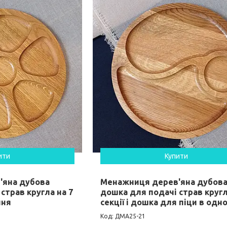
ити
Купити
'яна дубова
Менажниця дерев'яна дубов
страв кругла на 7
дошка для подачі страв кругл
ння
секції і дошка для піци в одн
ДМА25-21