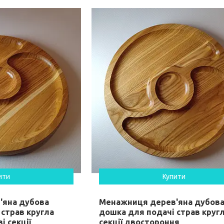
ити
Купити
'яна дубова
Менажниця дерев'яна дубов
страв кругла
дошка для подачі страв кругл
і секції
секції двостороння