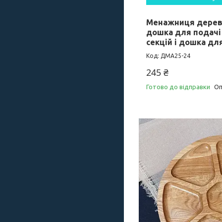
Менажниця дерев
дошка для подачі 
секцій і дошка дл
ДМА25-24
245 ₴
Готово до відправки
Оп