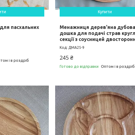
ити
Купити
 для пасхальних
Менажниця дерев'яна дубов
дошка для подачі страв кругл
секції з соусницей двосторон
ДМА25-9
245 ₴
том і в роздріб
Готово до відправки
Оптом і в роздріб