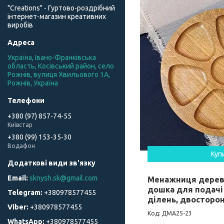
"Creations" - Гуртово-роздрібний
інтернет-магазин креативних
виробів
Україна, Івано-Франківська
область, Косівський район, село
Рожнів, вулиця Хвильового 1А,
Рожнів, Україна
+380 (97) 857-74-55
Київстар
+380 (99) 153-35-30
Водафон
Куп
sknysh.sk@gmail.com
Менажниця дерев
дошка для подачі 
+380978577455
ділень, двосторо
+380978577455
ДМА25-23
+380978577455