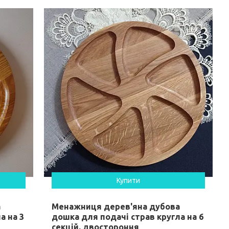
Купити
а
Менажниця дерев'яна дубова
а на 3
дошка для подачі страв кругла на 6
секцій, двостороння