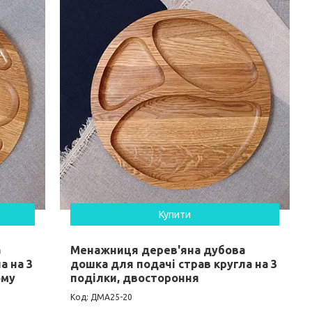
Купити
а
Менажниця дерев'яна дубова
а на 3
дошка для подачі страв кругла на 3
ому
поділки, двостороння
ДМА25-20