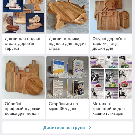
Дошки для подачі
Дошки, столики,
Фігурні дерев'яні
страв, дерев'яні
підноси для подачі
тарілки, таці,
тарілки
страв
дошки для
менажниці,
сервірування
підноси
стола
Обробні
Скарбнички на
Металеві
професійні дошки,
мрію 365 днів
кронштейни для
дошки для подачі
кашпо і ліхтарів
страв, дошки під
піцу
Дивитися всі групи