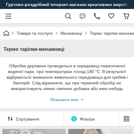
Гуртово-роздрібний інтернет-магазин креативних виробів
Товари та послуги
Менажниці
Термо тарілки-менажн
Термо тарілки-менажниці
Обробка деревини проводиться в середовищі пересиченої
водяної пари, при температурах понад 180 °С. В результаті
відбувається зникнення живильного середовища для грибків і
бактерій. Слід відзначити, що при термічній обробці не
використовують ніяких хімічних добавок або яких-небудь
речовин, окрім води і дерева, отже, в результаті такої обробки
Показати все
деревина залишатися екологічно чистим матеріалом, ще й
набуває палісандового кольору.
Сортування
0
Фільтри