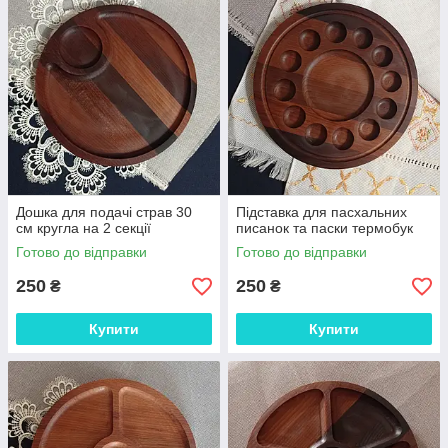
Дошка для подачі страв 30
Підставка для пасхальних
см кругла на 2 секції
писанок та паски термобук
Готово до відправки
Готово до відправки
250
250
₴
₴
Купити
Купити