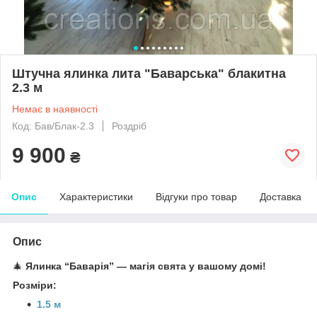
Штучна ялинка лита "Баварська" блакитна
2.3 м
Немає в наявності
Код: Бав/Блак-2.3
Роздріб
9 900
₴
Опис
Характеристики
Відгуки про товар
Доставка
Опис
🎄
Ялинка “Баварія” — магія свята у вашому домі!
Розміри:
1.5 м