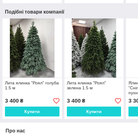
Подібні товари компанії
Лита ялинка "Роял" голуба
Лита ялинка "Роял"
Ялин
1.5 м
зелена 1.5 м
"Сні
пухн
біли
3 400
3 400
3 3
₴
₴
підс
Купити
Купити
Про нас