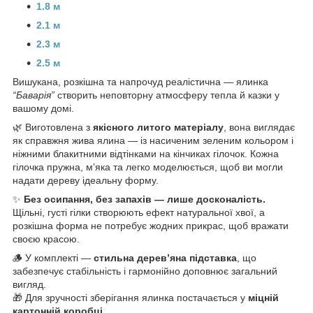
1.8 м
2.1 м
2.3 м
2.5 м
Вишукана, розкішна та напрочуд реалістична — ялинка
“Баварія”
створить неповторну атмосферу тепла й казки у
вашому домі.
🌿 Виготовлена з
якісного литого матеріалу
, вона виглядає
як справжня жива ялина — із насиченим зеленим кольором і
ніжними блакитними відтінками на кінчиках гілочок. Кожна
гілочка пружна, м’яка та легко моделюється, щоб ви могли
надати дереву ідеальну форму.
✨
Без осипання, без запахів — лише досконалість.
Щільні, густі гілки створюють ефект натуральної хвої, а
розкішна форма не потребує жодних прикрас, щоб вражати
своєю красою.
🪵 У комплекті —
стильна дерев’яна підставка
, що
забезпечує стабільність і гармонійно доповнює загальний
вигляд.
🎁 Для зручності зберігання ялинка постачається у
міцній
картонній коробці
.