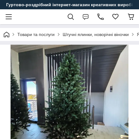
Гуртово-роздрібний інтернет-магазин креативних виробів
Товари та послуги
Штучні ялинки, новорічні віночки
Я