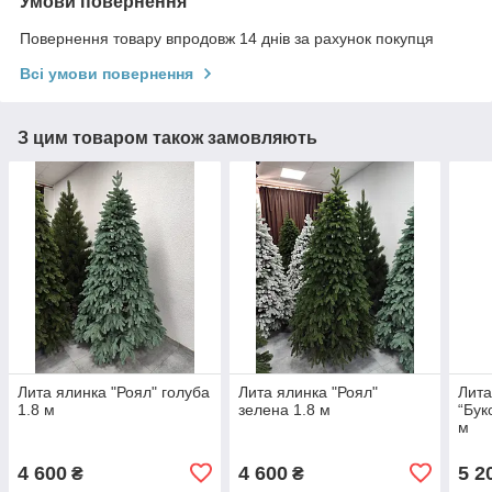
Умови повернення
Повернення товару впродовж 14 днів за рахунок покупця
Всі умови повернення
З цим товаром також замовляють
Лита ялинка "Роял" голуба
Лита ялинка "Роял"
Лита
1.8 м
зелена 1.8 м
“Бук
м
4 600
4 600
5 2
₴
₴