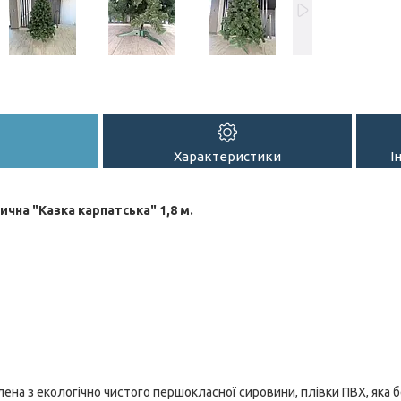
Характеристики
І
чна "Казка карпатська" 1,8 м.
ена з екологічно чистого першокласної сировини, плівки ПВХ, яка б