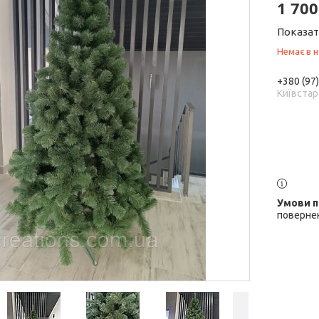
1 700
Показат
Немає в н
+380 (97
Київстар
повернен