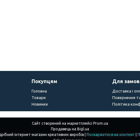
Покупцям
Для замо
Головна
Доставка і оп
Товари
Повернення та
Новинки
Політика конф
Сайт створений на маркетплейсі
Prom.ua
Продавець на Bigl.ua
"Creations" - Гуртово-роздрібний інтернет-магазин креативних виробів |
Поскаржитися на контент
|
П