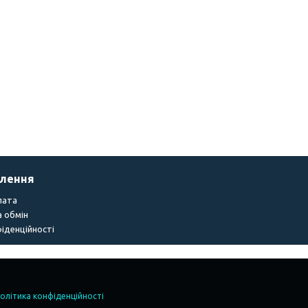
влення
лата
 обмін
іденційності
олітика конфіденційності