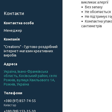
викликає алергії
Без запаху
Не обсипається
Контакти
Не підтримує го
Компактна упако
сантиметрів
Менеджер
"Creations" - Гуртово-роздрібний
інтернет-магазин креативних
виробів
Україна, Івано-Франківська
область, Косівський район, село
Рожнів, вулиця Хвильового 1А,
Рожнів, Україна
+380 (97) 857-74-55
Київстар
+380 (99) 153-35-30