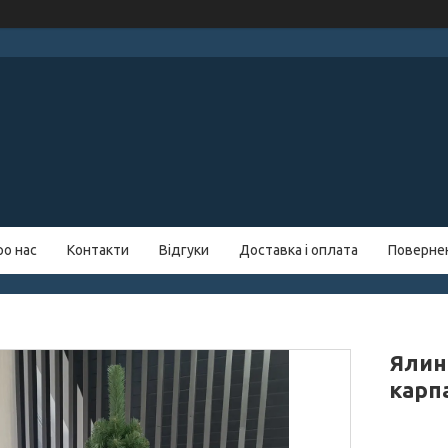
ро нас
Контакти
Відгуки
Доставка і оплата
Повернен
Ялин
карп