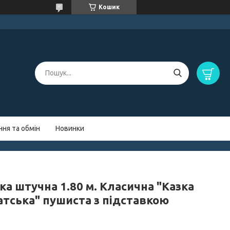
Кошик
ня та обмін
Новинки
ка штучна 1.80 м. Класична "Казка
атська" пушиста з підставкою