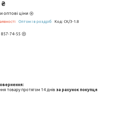
 ₴
и оптові ціни
аявності
Оптом і в роздріб
Код:
СК/З-1.8
) 857-74-55
ня товару протягом 14 днів
за рахунок покупця