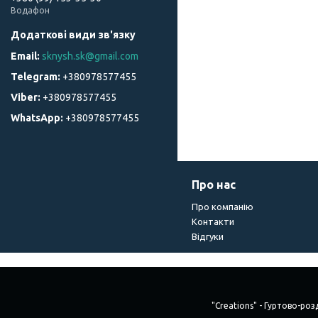
Водафон
sknysh.sk@gmail.com
+380978577455
+380978577455
+380978577455
Про нас
Про компанію
Контакти
Відгуки