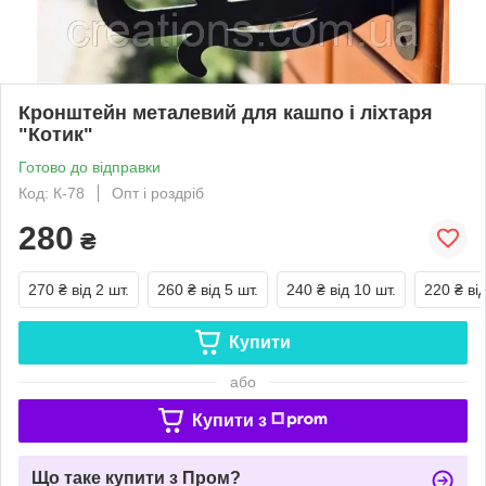
Кронштейн металевий для кашпо і ліхтаря
"Котик"
Готово до відправки
Код: К-78
Опт і роздріб
280
₴
270 ₴
від 2 шт.
260 ₴
від 5 шт.
240 ₴
від 10 шт.
220 ₴
ві
Купити
або
Купити з
Що таке купити з Пром?