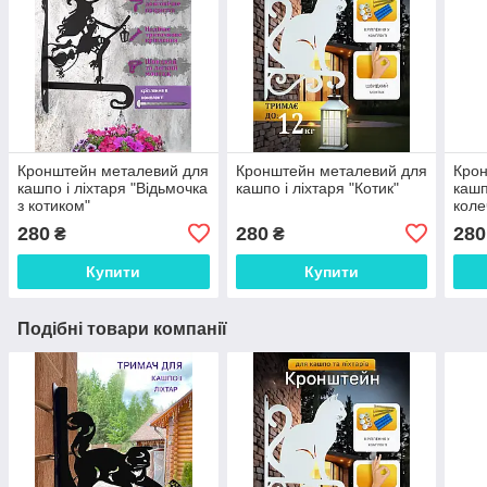
Кронштейн металевий для
Кронштейн металевий для
Крон
кашпо і ліхтаря "Відьмочка
кашпо і ліхтаря "Котик"
кашп
з котиком"
коле
280
280
280
₴
₴
Купити
Купити
Подібні товари компанії