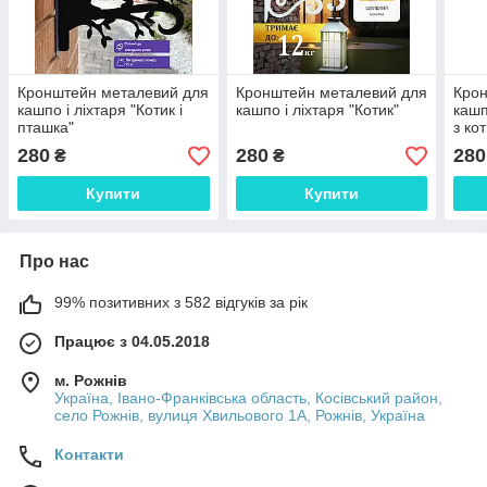
Кронштейн металевий для
Кронштейн металевий для
Крон
кашпо і ліхтаря "Котик і
кашпо і ліхтаря "Котик"
кашп
пташка"
з ко
280
280
280
₴
₴
Купити
Купити
Про нас
99% позитивних з 582 відгуків за рік
Працює з 04.05.2018
м. Рожнів
Україна, Івано-Франківська область, Косівський район,
село Рожнів, вулиця Хвильового 1А, Рожнів, Україна
Контакти