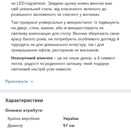
чи LED-підсвіткою. Завдяки цьому кожен віночок має
свій унікальний стиль: від класичного зеленого до
розкішного засніженого чи сяючого у вогниках.
Такі прикраси універсальні у використанні: їх підвішують
на двері, стіни, каміни, або ж використовують як
святкову композицію для столу. Віночки зберігають свою
красу багато років, не потребують особливого догляду й
підходять як для домашнього інтер’єру, так і для
прикрашання офісів, ресторанів чи магазинів.
Новорічний віночок
– це не лише декор, а й символ
тепла, радості та родинного затишку, який подарує
святковий настрій усім навколо.
Приховати
Характеристики
Основні атрибути
Країна виробник
Україна
Діаметр
57 см