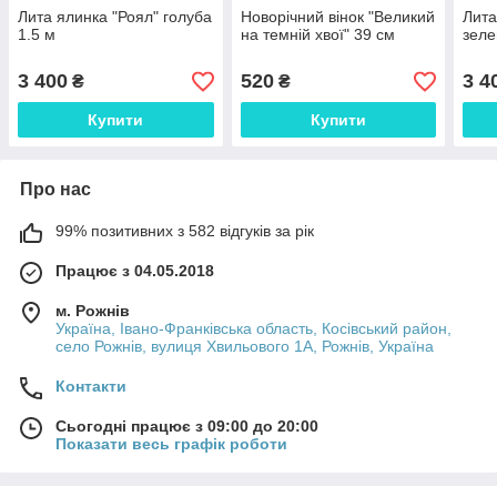
Лита ялинка "Роял" голуба
Новорічний вінок "Великий
Лита
1.5 м
на темній хвої" 39 см
зеле
3 400
520
3 4
₴
₴
Купити
Купити
Про нас
99% позитивних з 582 відгуків за рік
Працює з 04.05.2018
м. Рожнів
Україна, Івано-Франківська область, Косівський район,
село Рожнів, вулиця Хвильового 1А, Рожнів, Україна
Контакти
Сьогодні працює з 09:00 до 20:00
Показати весь графік роботи