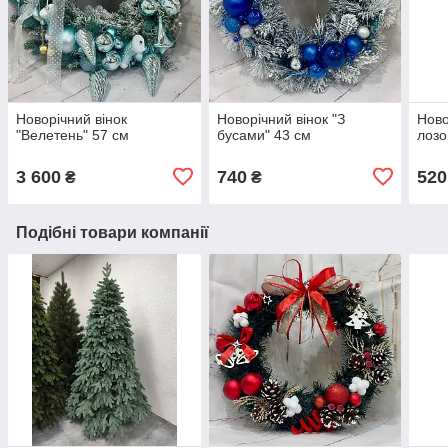
Новорічний вінок
Новорічний вінок "З
Ново
"Велетень" 57 см
бусами" 43 см
лозо
3 600
740
520
₴
₴
Подібні товари компанії