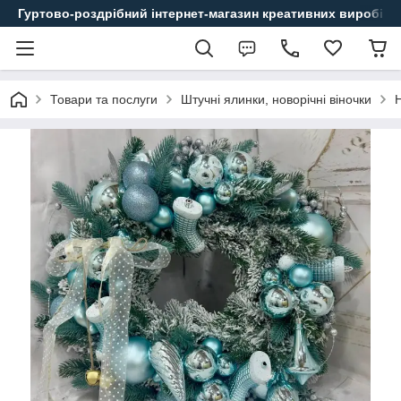
Гуртово-роздрібний інтернет-магазин креативних виробів
Товари та послуги
Штучні ялинки, новорічні віночки
Н