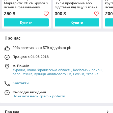
Маргарита" 30 см кругла з
35 см професійна або
круг
ясеня з гравіюванням
підставка під піцу із ясеня
ясе
250
300
200
₴
₴
Купити
Купити
Про нас
99% позитивних з 579 відгуків за рік
Працює з 04.05.2018
м. Рожнів
Україна, Івано-Франківська область, Косівський район,
село Рожнів, вулиця Хвильового 1А, Рожнів, Україна
Контакти
Сьогодні вихідний
Показати весь графік роботи
Про нас