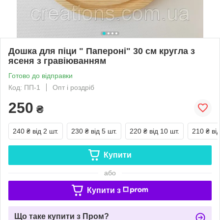
Дошка для піци " Папероні" 30 см кругла з
ясеня з гравіюванням
Готово до відправки
Код: ПП-1
Опт і роздріб
250
₴
240 ₴
від 2 шт.
230 ₴
від 5 шт.
220 ₴
від 10 шт.
210 ₴
ві
Купити
або
Купити з
Що таке купити з Пром?