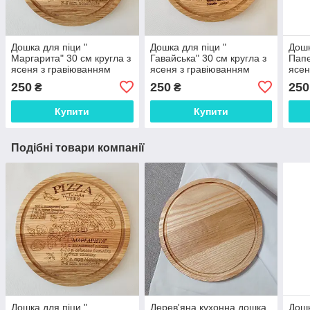
Дошка для піци "
Дошка для піци "
Дошк
Маргарита" 30 см кругла з
Гавайська" 30 см кругла з
Папе
ясеня з гравіюванням
ясеня з гравіюванням
ясен
250
250
250
₴
₴
Купити
Купити
Подібні товари компанії
Дошка для піци "
Дерев'яна кухонна дошка
Дошк