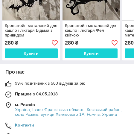
Кронштейн металевий для
Кронштейн металевий для
Крон
кашпо і ліхтаря Відьма з
кашпо і ліхтаря Фея
кашп
привидом
квіткою
мет
280
280
280
₴
₴
Купити
Купити
Про нас
99% позитивних з 580 відгуків за рік
Працює з 04.05.2018
м. Рожнів
Україна, Івано-Франківська область, Косівський район,
село Рожнів, вулиця Хвильового 1А, Рожнів, Україна
Контакти