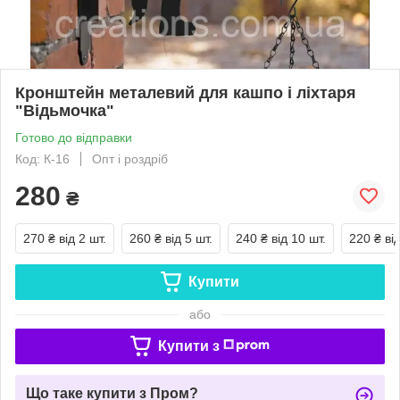
Кронштейн металевий для кашпо і ліхтаря
"Відьмочка"
Готово до відправки
Код: К-16
Опт і роздріб
280
₴
270 ₴
від 2 шт.
260 ₴
від 5 шт.
240 ₴
від 10 шт.
220 ₴
ві
Купити
або
Купити з
Що таке купити з Пром?