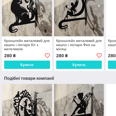
Кронштейн металевий для
Кронштейн металевий для
Крон
кашпо і ліхтаря Кіт з
кашпо і ліхтаря Фея на
кашп
метеликом
місяці
280
280
280
₴
₴
Купити
Купити
Подібні товари компанії