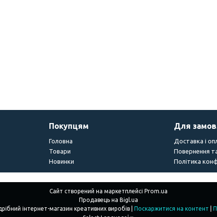
Покупцям
Для замо
Головна
Доставка і оп
Товари
Повернення та
Новинки
Політика конф
Сайт створений на маркетплейсі
Prom.ua
Продавець на Bigl.ua
"Creations" - Гуртово-роздрібний інтернет-магазин креативних виробів |
Поскаржитися на контент
|
П