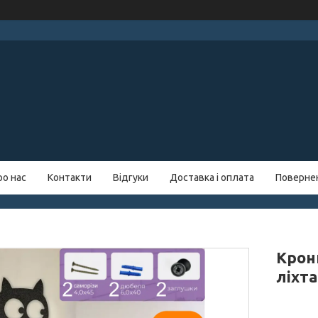
ро нас
Контакти
Відгуки
Доставка і оплата
Повернен
Крон
ліхта