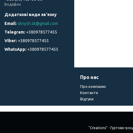
Водафон
sknysh.sk@gmail.com
+380978577455
+380978577455
+380978577455
Про нас
Про компанію
Контакти
Відгуки