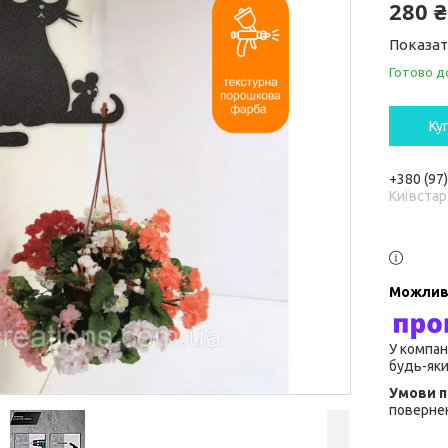
280 ₴
Показат
Готово д
Ку
+380 (97
Київстар
У компан
будь-яки
повернен