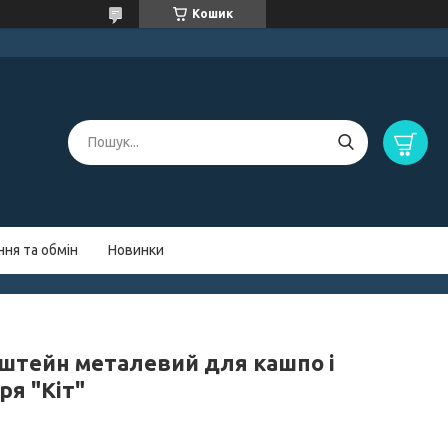
Кошик
ня та обмін
Новинки
штейн металевий для кашпо і
ря "Кіт"