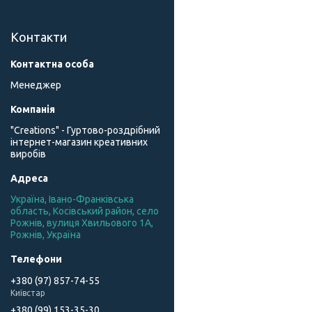
Контакти
Менеджер
"Creations" - Гуртово-роздрібний
інтернет-магазин креативних
виробів
Україна, Івано-Франківська
область, Косівський район, село
Рожнів, вулиця Хвильового 1А,
Рожнів, Україна
+380 (97) 857-74-55
Київстар
+380 (99) 153-35-30