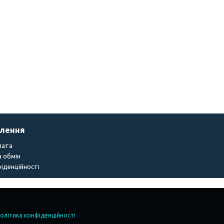
влення
лата
 обмін
іденційності
олітика конфіденційності