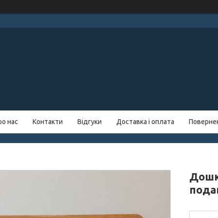
ро нас
Контакти
Відгуки
Доставка і оплата
Повернен
Дошк
пода