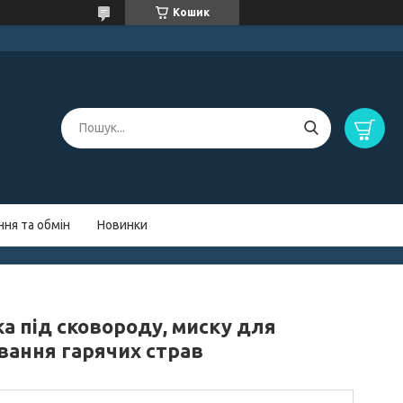
Кошик
ня та обмін
Новинки
а під сковороду, миску для
вання гарячих страв