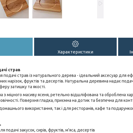
Характеристики
І
ачі страв
 подачі страв із натурального дерева - ідеальний аксесуар для е
ясних нарізок, фруктів та десертів. Натуральна деревина надає пода
еру затишку та якості.
 ​​з міцного масиву ясеня, ретельно відшліфована та оброблена ха
говічності. Поверхня гладка, приємна на дотик та безпечна для кон
домашнього використання, так і для ресторанів, кафе та подарунко
ь
для подачі закусок, сирів, фруктів, м'яса, десертів