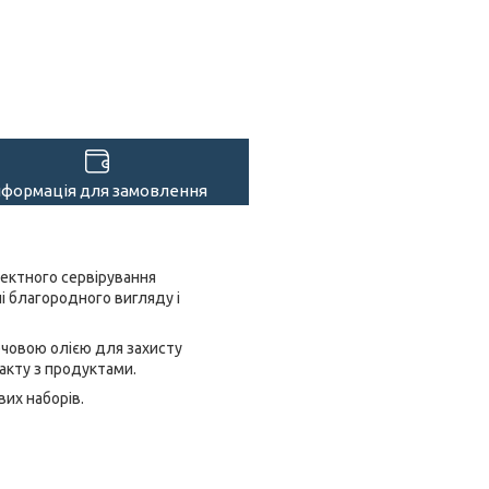
нформація для замовлення
фектного сервірування
чі благородного вигляду і
рчовою олією для захисту
такту з продуктами.
вих наборів.