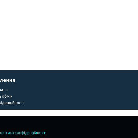
влення
лата
 обмін
іденційності
олітика конфіденційності