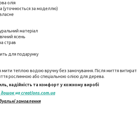
чова олія
на (уточнюється за моделлю)
 власне
туральний матеріал
вічний ясень
ча страв
дить для подарунку
 мити теплою водою вручну без замочування. Після миття витирати
ття рослинною або спеціальною олією для дерева.
ль, надійність та комфорт у кожному виробі
 дошок
на
creations.com.ua
дуальні замовлення