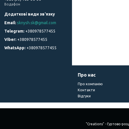
Водафон
sknysh.sk@gmail.com
+380978577455
+380978577455
+380978577455
Про нас
Про компанію
Контакти
Відгуки