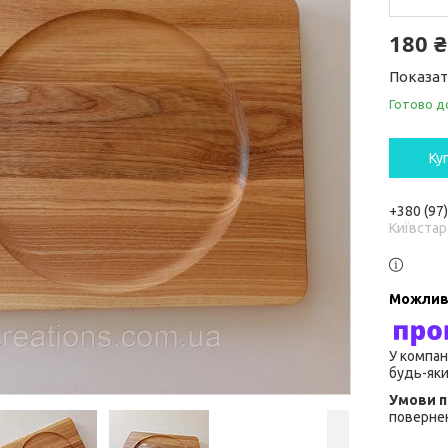
180 ₴
Показат
Готово д
Ку
+380 (97
Київстар
У компан
будь-яки
повернен