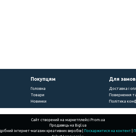
Покупцям
Для замо
Головна
Доставка і оп
Товари
Повернення та
Новинки
Політика конф
Сайт створений на маркетплейсі
Prom.ua
Продавець на Bigl.ua
"Creations" - Гуртово-роздрібний інтернет-магазин креативних виробів |
Поскаржитися на контент
|
П