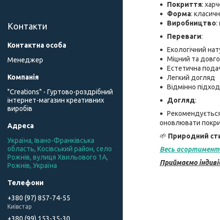
Покриття
: хар
Форма
: класич
Виробництво
:
Контакти
Переваги
:
Екологічний на
Міцний та довго
Менеджер
Естетична пода
Легкий догляд
Відмінно підхо
"Creations" - Гуртово-роздрібний
Догляд
:
інтернет-магазин креативних
виробів
Рекомендується
оновлювати покри
🌱
Природний сти
Україна, Івано-Франківська
область, Косівський район, село
Весь асортимент
Рожнів, вулиця Хвильового 1А,
Приймаємо індиві
Рожнів, Україна
+380 (97) 857-74-55
Київстар
+380 (99) 153-35-30