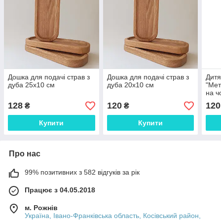
Дошка для подачі страв з
Дошка для подачі страв з
Дитя
дуба 25х10 см
дуба 20х10 см
"Мет
на ч
128
120
120
₴
₴
Купити
Купити
Про нас
99% позитивних з 582 відгуків за рік
Працює з 04.05.2018
м. Рожнів
Україна, Івано-Франківська область, Косівський район,