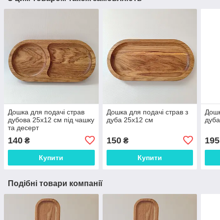
Дошка для подачі страв
Дошка для подачі страв з
Дошк
дубова 25х12 см під чашку
дуба 25х12 см
дуба
та десерт
140
150
195
₴
₴
Купити
Купити
Подібні товари компанії