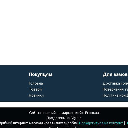
Покупцям
Для замо
Головна
Доставка і оп
Товари
Повернення та
Новинки
Політика конф
Сайт створений на маркетплейсі
Prom.ua
Продавець на Bigl.ua
"Creations" - Гуртово-роздрібний інтернет-магазин креативних виробів |
Поскаржитися на контент
|
П