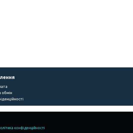
влення
лата
 обмін
іденційності
олітика конфіденційності