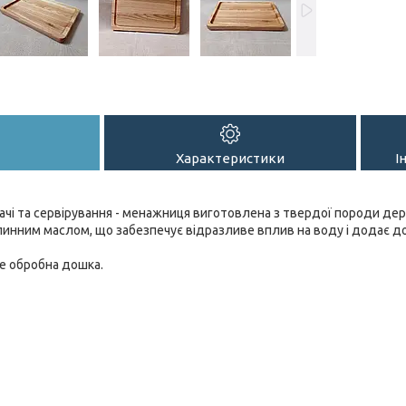
Характеристики
І
ачі та сервірування - менажниця виготовлена з твердої породи дере
инним маслом, що забезпечує відразливе вплив на воду і додає дош
це обробна дошка.