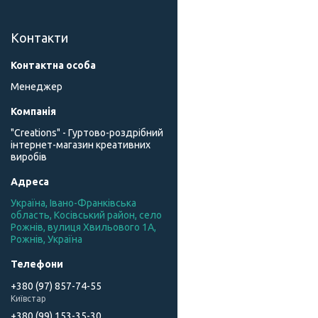
Контакти
Менеджер
"Creations" - Гуртово-роздрібний
інтернет-магазин креативних
виробів
Україна, Івано-Франківська
область, Косівський район, село
Рожнів, вулиця Хвильового 1А,
Рожнів, Україна
+380 (97) 857-74-55
Київстар
+380 (99) 153-35-30