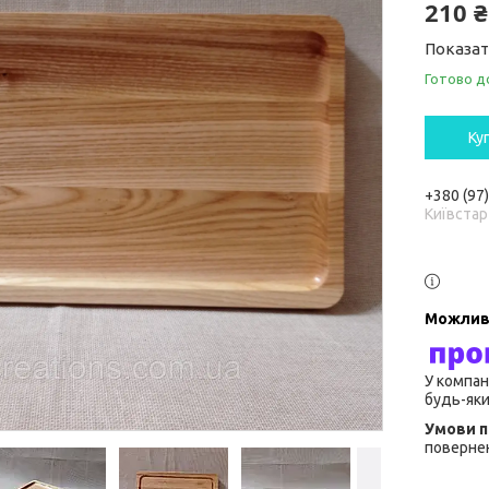
210 ₴
Показат
Готово д
Ку
+380 (97
Київстар
У компан
будь-яки
повернен