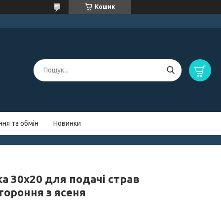
Кошик
ня та обмін
Новинки
а 30х20 для подачі страв
тороння з ясеня