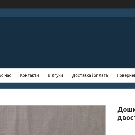
ро нас
Контакти
Відгуки
Доставка і оплата
Повернен
Дошк
двос