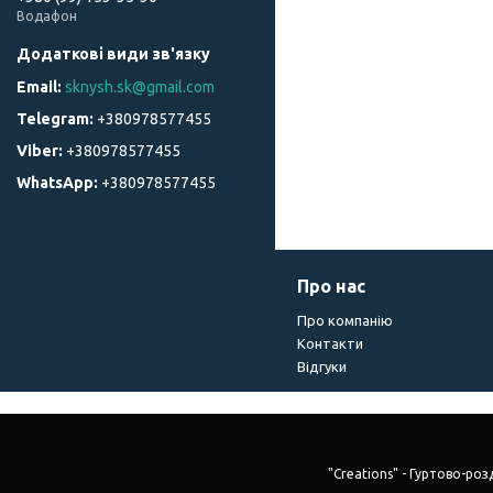
Водафон
sknysh.sk@gmail.com
+380978577455
+380978577455
+380978577455
Про нас
Про компанію
Контакти
Відгуки