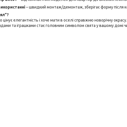
використанні
– швидкий монтаж/демонтаж, зберігає форму після 
ял”?
о цінує елегантність і хоче мати в оселі справжню новорічну окрасу
ляндами та іграшками стає головним символом свята у вашому домі чи