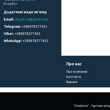
Водафон
sknysh.sk@gmail.com
+380978577455
+380978577455
+380978577455
Про нас
Про компанію
Контакти
Відгуки