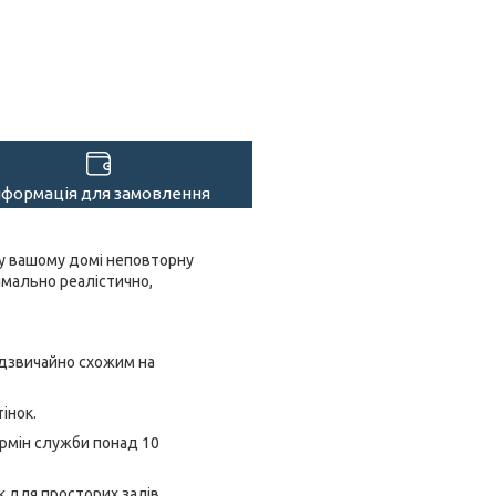
нформація для замовлення
 у вашому домі неповторну
имально реалістично,
адзвичайно схожим на
інок.
ермін служби понад 10
 для просторих залів.