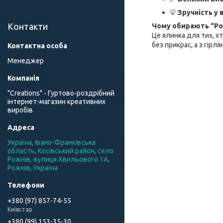
💡
Зручність у 
Контакти
Чому обирають “Ро
Це ялинка для тих, хт
без прикрас, а з гір
Менеджер
"Creations" - Гуртово-роздрібний
інтернет-магазин креативних
виробів
Україна, Івано-Франківська
область, Косівський район, село
Рожнів, вулиця Хвильового 1А,
Рожнів, Україна
+380 (97) 857-74-55
Київстар
+380 (99) 153-35-30