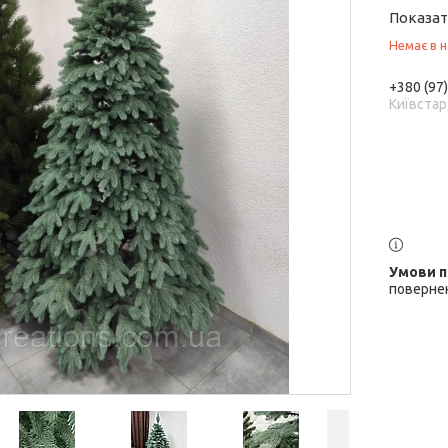
Показат
Немає в н
+380 (97
Київстар
повернен