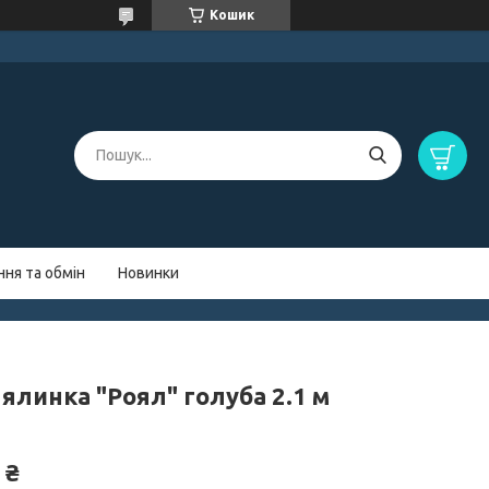
Кошик
ня та обмін
Новинки
ялинка "Роял" голуба 2.1 м
 ₴