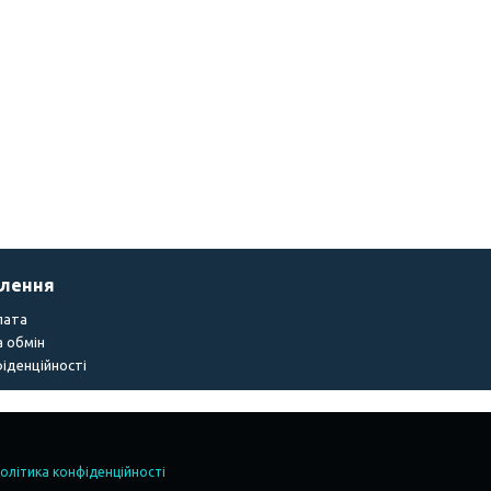
влення
лата
 обмін
іденційності
олітика конфіденційності