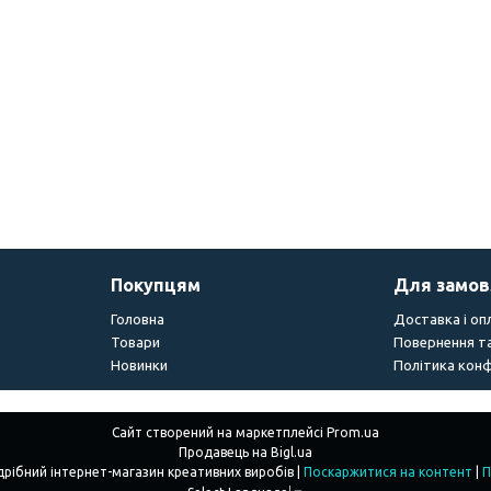
Покупцям
Для замо
Головна
Доставка і оп
Товари
Повернення та
Новинки
Політика конф
Сайт створений на маркетплейсі
Prom.ua
Продавець на Bigl.ua
"Creations" - Гуртово-роздрібний інтернет-магазин креативних виробів |
Поскаржитися на контент
|
П