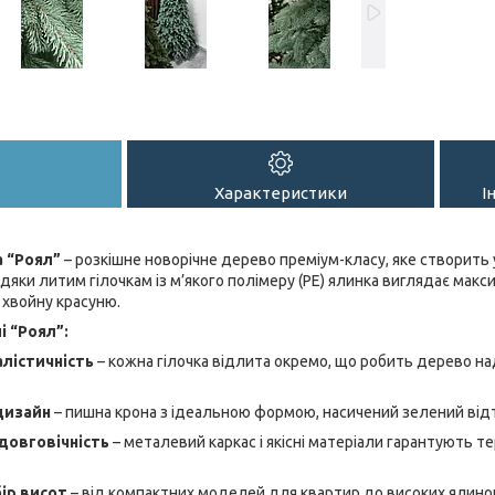
Характеристики
І
 “Роял”
– розкішне новорічне дерево преміум-класу, яке створить
дяки литим гілочкам із м’якого полімеру (PE) ялинка виглядає макс
хвойну красуню.
 “Роял”:
лістичність
– кожна гілочка відлита окремо, що робить дерево н
дизайн
– пишна крона з ідеальною формою, насичений зелений відт
 довговічність
– металевий каркас і якісні матеріали гарантують т
ір висот
– від компактних моделей для квартир до високих ялинок