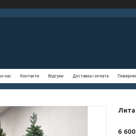
ро нас
Контакти
Відгуки
Доставка і оплата
Повернен
Лита 
6 600